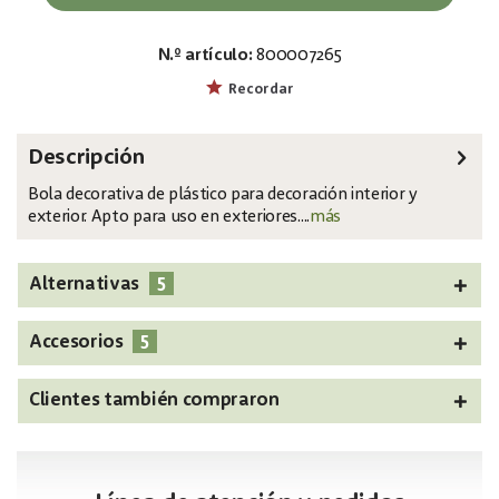
N.º artículo:
800007265
EAN:
MPN:
4026397339819
83501283
Recordar
Descripción
Bola decorativa de plástico para decoración interior y
exterior. Apto para uso en exteriores....
más
5
Alternativas
5
Accesorios
Clientes también compraron