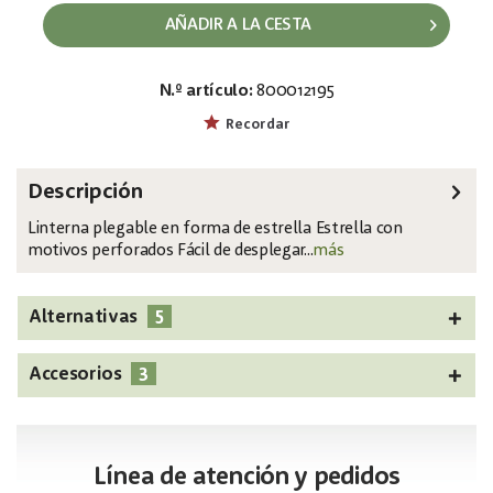
AÑADIR A LA CESTA
N.º artículo:
800012195
EAN:
MPN:
4026397589900
83502284
Recordar
Descripción
Linterna plegable en forma de estrella Estrella con
motivos perforados Fácil de desplegar...
más
5
Alternativas
3
Accesorios
Línea de atención y pedidos