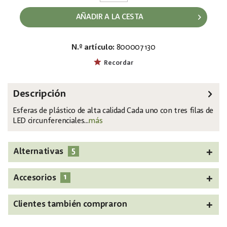
AÑADIR A LA CESTA
N.º artículo:
800007130
EAN:
MPN:
4026397407242
83501240
Recordar
Descripción
Esferas de plástico de alta calidad Cada uno con tres filas de
LED circunferenciales...
más
5
Alternativas
1
Accesorios
Clientes también compraron