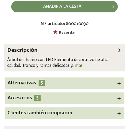
AÑADIR A LA CESTA
N.º artículo:
800010030
EAN:
MPN:
4026397457209
83330342
Recordar
Descripción
Árbol de diseño con LED Elemento decorativo de alta
calidad. Tronco y ramas delicadas y...
más
5
Alternativas
5
Accesorios
Clientes también compraron