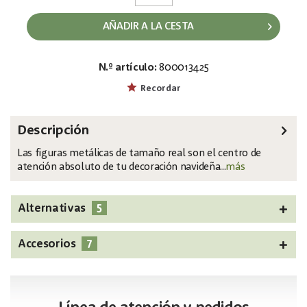
AÑADIR A LA CESTA
N.º artículo:
800013425
EAN:
MPN:
4026397618358
83314903
Recordar
Descripción
Las figuras metálicas de tamaño real son el centro de
atención absoluto de tu decoración navideña...
más
5
Alternativas
7
Accesorios