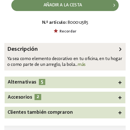
AÑADIR A LA CESTA
N.º artículo:
800012585
EAN:
MPN:
4026397591927
82531074
Recordar
Descripción
Ya sea como elemento decorativo en tu oficina, en tu hogar
o como parte de un arreglo, la bola...
más
5
Alternativas
2
Accesorios
Clientes también compraron