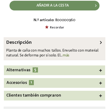
AÑADIR A LA CESTA
N.º artículo:
800000960
EAN:
MPN:
4026397376432
82505856
Recordar
Descripción
Planta de caña con muchos tallos. Envuelto con material
natural. Se deforma por sí solo. El...
más
5
Alternativas
1
Accesorios
Clientes también compraron