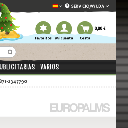
SERVICIO/
AYUDA
Dekotopia spanisch
0,00 €
Favoritos
Mi cuenta
Cesta
UBLICITARIAS
VARIOS
2871-2347790