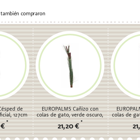
s también compraron
ésped de
EUROPALMS Cañizo con
EUROPALM
ficial, 127cm
colas de gato, verde oscuro,
colas de ga
artificial, 152cm
artifi
*
*
 €
21,20 €
21