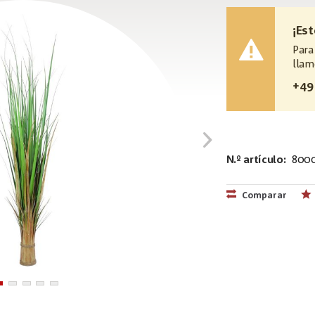
¡Es
Para
llam
+49
N.º artículo:
8000
EAN:
MPN:
4026397482
82600141
Comparar