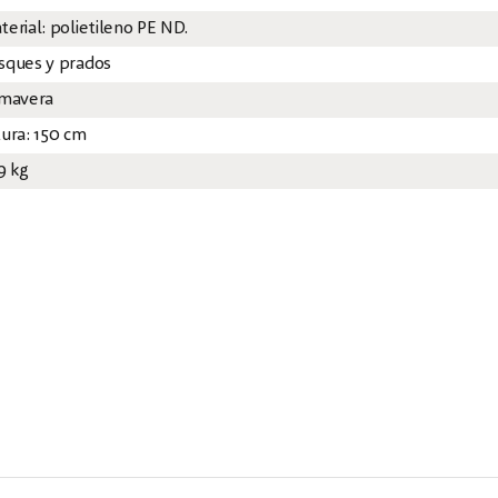
terial: polietileno PE ND.
sques y prados
imavera
tura: 150 cm
9 kg