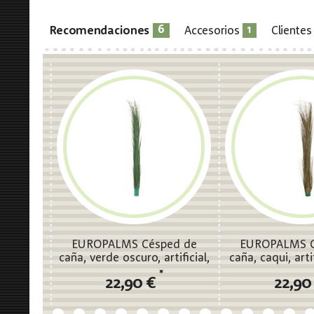
6
1
Recomendaciones
Accesorios
Cliente
EUROPALMS Césped de
EUROPALMS C
caña, verde oscuro, artificial,
caña, caqui, arti
127cm
*
22,90 €
22,90