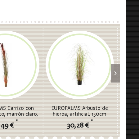
S Carrizo con
EUROPALMS Arbusto de
EUROP
to, marrón claro,
hierba, artificial, 150cm
a
cial, 152cm
*
*
,49 €
30,28 €