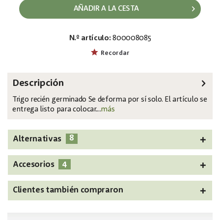
AÑADIR A LA CESTA
N.º artículo:
800008085
EAN:
MPN:
4026397735598
82505866
Recordar
Descripción
Trigo recién germinado Se deforma por sí solo. El artículo se
entrega listo para colocar....
más
8
Alternativas
4
Accesorios
Clientes también compraron