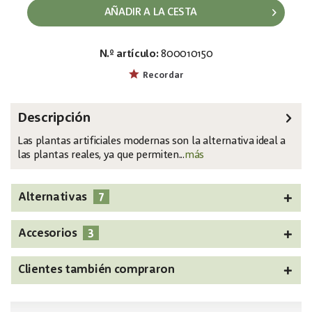
AÑADIR A LA CESTA
N.º artículo:
800010150
EAN:
MPN:
4026397482584
82600126
Recordar
Descripción
Las plantas artificiales modernas son la alternativa ideal a
las plantas reales, ya que permiten...
más
7
Alternativas
3
Accesorios
Clientes también compraron