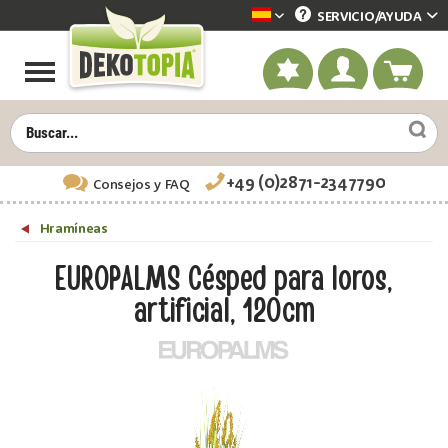
SERVICIO/
AYUDA
Dekotopia spanisch
+49 (0)2871-2347790
Consejos
y FAQ
Hramíneas
EUROPALMS Césped para loros,
artificial, 120cm