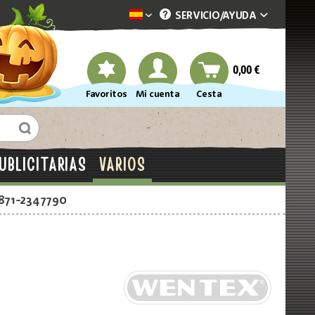
SERVICIO/
AYUDA
Dekotopia spanisch
0,00 €
Favoritos
Mi cuenta
Cesta
UBLICITARIAS
VARIOS
2871-2347790