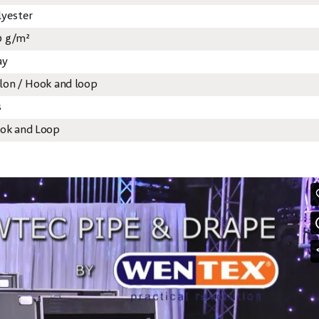
lyester
0 g/m²
ay
lon / Hook and loop
s
ok and Loop