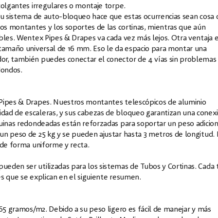
colgantes irregulares o montaje torpe.
 su sistema de auto-bloqueo hace que estas ocurrencias sean cosa 
los montantes y los soportes de las cortinas, mientras que aún
bles. Wentex Pipes & Drapes va cada vez más lejos. Otra ventaja 
 tamaño universal de 16 mm. Eso le da espacio para montar una
or, también puedes conectar el conector de 4 vías sin problemas
dondos.
 Pipes & Drapes. Nuestros montantes telescópicos de aluminio
dad de escaleras, y sus cabezas de bloqueo garantizan una conex
uinas redondeadas están reforzadas para soportar un peso adicion
n peso de 25 kg y se pueden ajustar hasta 3 metros de longitud. 
 de forma uniforme y recta.
eden ser utilizadas para los sistemas de Tubos y Cortinas. Cada 
nes que se explican en el siguiente resumen.
165 gramos/m2. Debido a su peso ligero es fácil de manejar y más