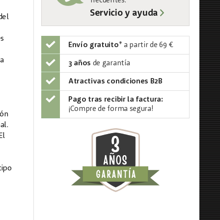
frecuentes:
Servicio y ayuda
del
es
Envío gratuito
*
a partir de 69 €
 a
3 años
de garantía
Atractivas condiciones B2B
Pago tras recibir la factura:
¡Compre de forma segura!
ión
al.
El
tipo