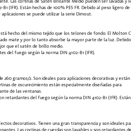
ante. Las cortinas de Satén Brillante Medio pueden ser lavadas y 
-B1 (IFR). Están hechas de 100% PES FR. Debido al peso ligero de 
aplicaciones se puede utilizar la serie Dimout.
está hecho del mismo tejido que los telones de fondo. El Molton C
do mate y por lo tanto absorbe la mayor parte de la luz. Debido
r que el satén de brillo medio.
tes del fuego según la norma DIN 4102-B1 (IFR).
de 260 gramos/2. Son ideales para aplicaciones decorativas y están
ortinas de oscurecimiento están especialmente diseñadas para
ante de las ventanas.
son retardantes del fuego según la norma DIN 4102-B1 (IFR). Están
ectos decorativos. Tienen una gran transparencia y son ideales pa
onantes. Las cortinas de cuerdas son lavables y son retardantes de