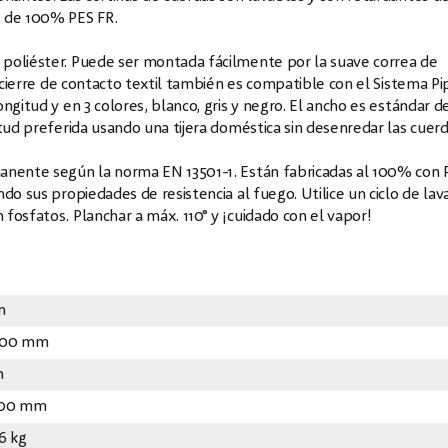
s de 100% PES FR.
poliéster. Puede ser montada fácilmente por la suave correa de
l cierre de contacto textil también es compatible con el Sistema P
ngitud y en 3 colores, blanco, gris y negro. El ancho es estándar d
tud preferida usando una tijera doméstica sin desenredar las cuerd
manente según la norma EN 13501-1. Están fabricadas al 100% con 
do sus propiedades de resistencia al fuego. Utilice un ciclo de la
fosfatos. Planchar a máx. 110° y ¡cuidado con el vapor!
m
00 mm
m
00 mm
96 kg