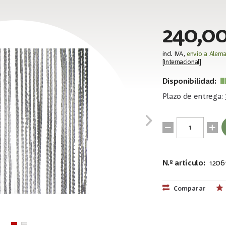
240,00
incl. IVA,
envío a Alema
[
Internacional
]
Disponibilidad:
Plazo de entrega: 
N.º artículo:
1206
EAN:
MPN:
8717748364
89167
Comparar