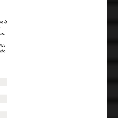
ipe &
e
as.
PES
vado