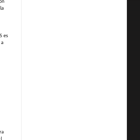
son
la
S es
 a
ra
l