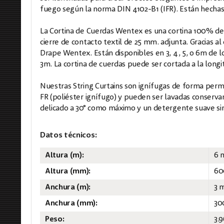
fuego según la norma DIN 4102-B1 (IFR). Están hecha
La Cortina de Cuerdas Wentex es una cortina 100% de 
cierre de contacto textil de 25 mm. adjunta. Gracias a
Drape Wentex. Están disponibles en 3, 4, 5, o 6m de lo
3m. La cortina de cuerdas puede ser cortada a la longi
Nuestras String Curtains son ignífugas de forma per
FR (poliéster ignífugo) y pueden ser lavadas conservan
delicado a 30° como máximo y un detergente suave sin 
Datos técnicos:
Altura (m):
6 
Altura (mm):
60
Anchura (m):
3 
Anchura (mm):
30
Peso:
3.