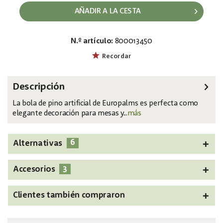
AÑADIR A LA CESTA
N.º artículo:
800013450
EAN:
MPN:
4026397587012
83500304
Recordar
Descripción
La bola de pino artificial de Europalms es perfecta como
elegante decoración para mesas y...
más
6
Alternativas
3
Accesorios
Clientes también compraron