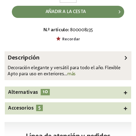
AÑADIR A LA CESTA
N.º artículo:
800008235
EAN:
MPN:
4026397436631
82600208
Recordar
Descripción
Decoración elegante y versátil para todo el año. Flexible
Apto para uso en exteriores....
más
10
Alternativas
5
Accesorios