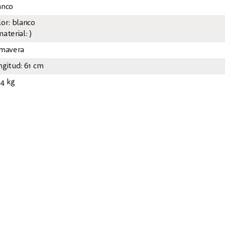
anco
lor: blanco
aterial: )
imavera
ngitud: 61 cm
94 kg