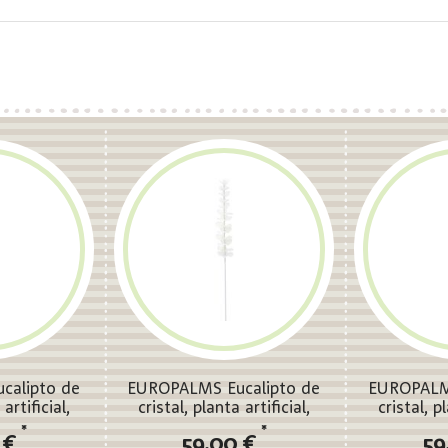
calipto de
EUROPALMS Eucalipto de
EUROPALMS
artificial,
cristal, planta artificial,
cristal, p
 81cm 12x
blanco 81cm 12x
burdeo
*
*
 €
59,00 €
59