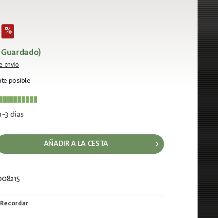
% Guardado)
e envío
te posible
1-3 días
AÑADIR A LA CESTA
08215
563
Recordar