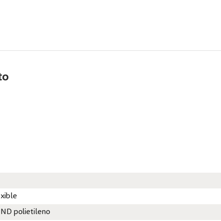
to
exible
 ND polietileno