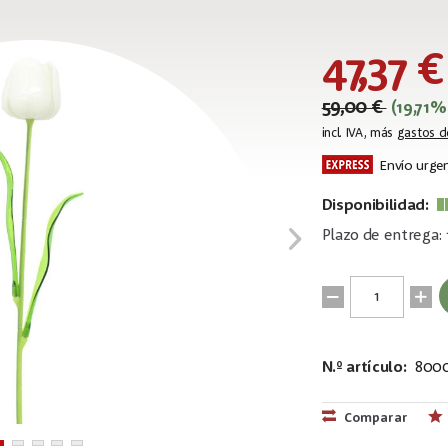
47,37 €
59,00 €
(19,71
incl. IVA, más
gastos d
Envío urgen
Disponibilidad:
Plazo de entrega: 
N.º artículo:
8000
EAN:
MPN:
4026397436
82600204
Comparar