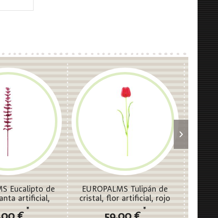
 Eucalipto de
EUROPALMS Tulipán de
EURO
lanta artificial,
cristal, flor artificial, rojo
crista
s 81cm 12x
61cm 12x
ar
*
*
,00 €
59,00 €