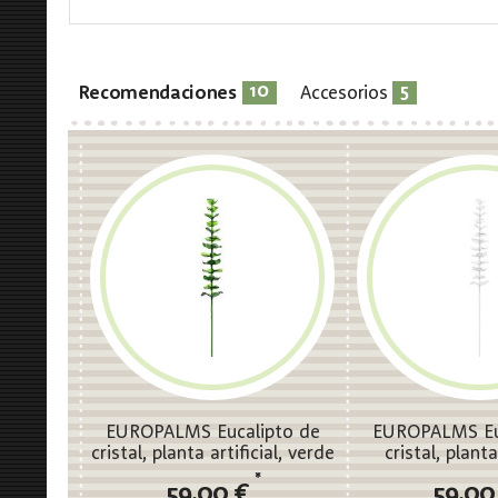
10
5
Recomendaciones
Accesorios
EUROPALMS Eucalipto de
EUROPALMS Eu
cristal, planta artificial, verde
cristal, planta 
81cm 12x
transparente
*
59,00 €
59,00