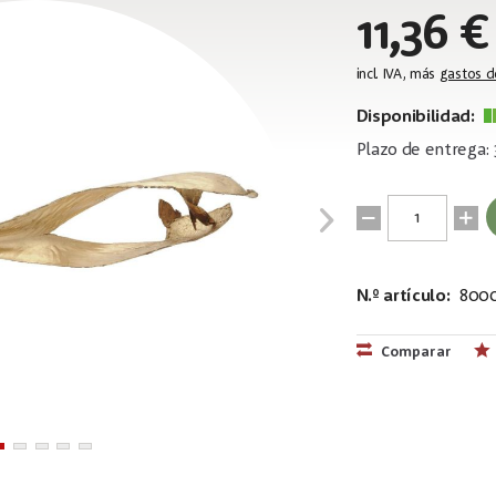
11,36 €
incl. IVA, más
gastos d
Disponibilidad:
Plazo de entrega: 
N.º artículo:
800
EAN:
MPN:
40263975598
83502362
Comparar