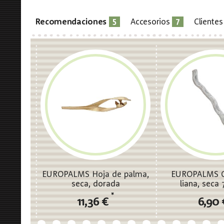
5
7
Recomendaciones
Accesorios
Cliente
EUROPALMS Hoja de palma,
EUROPALMS C
seca, dorada
liana, seca
*
11,36 €
6,90