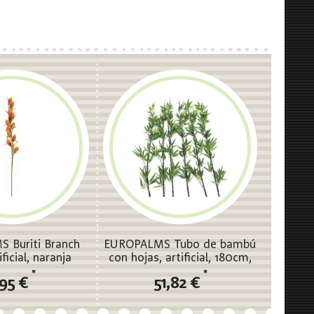
 Buriti Branch
EUROPALMS Tubo de bambú
ificial, naranja
con hojas, artificial, 180cm,
sixpack
*
*
,95 €
51,82 €