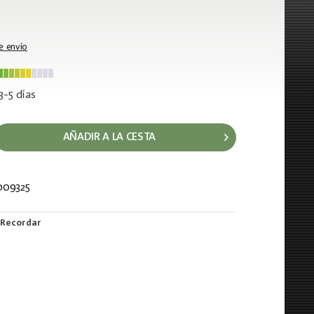
e envío
3-5 días
AÑADIR A LA CESTA
009325
35
Recordar