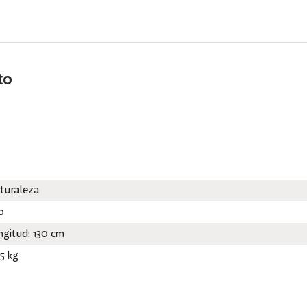
to
turaleza
o
ngitud: 130 cm
55 kg