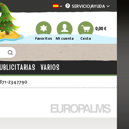
SERVICIO/
AYUDA
Dekotopia spanisch
0,00 €
Favoritos
Mi cuenta
Cesta
UBLICITARIAS
VARIOS
2871-2347790