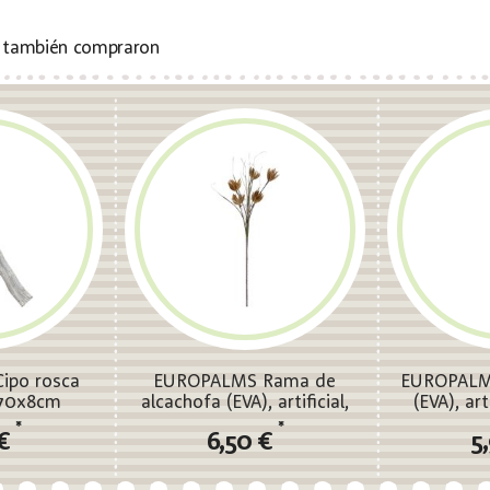
s también compraron
ipo rosca
EUROPALMS Rama de
EUROPALMS
 70x8cm
alcachofa (EVA), artificial,
(EVA), art
beige, 100cm
*
*
 €
6,50 €
5