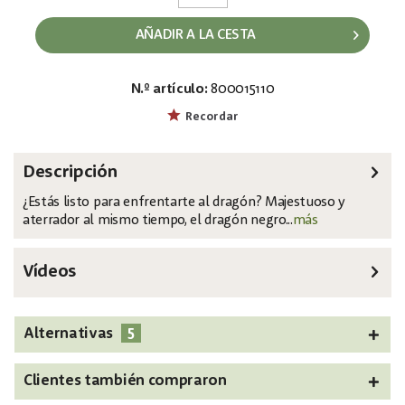
AÑADIR A LA CESTA
N.º artículo:
800015110
EAN:
MPN:
4026397729931
83316157
Recordar
Descripción
¿Estás listo para enfrentarte al dragón? Majestuoso y
aterrador al mismo tiempo, el dragón negro...
más
Vídeos
5
Alternativas
Clientes también compraron