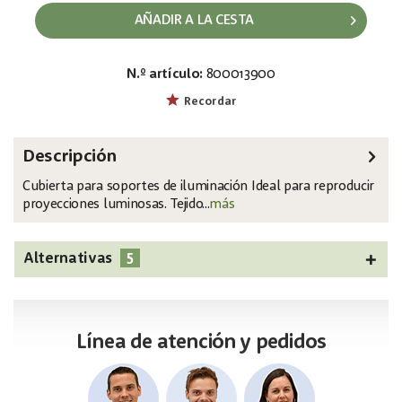
AÑADIR A LA CESTA
N.º artículo:
800013900
EAN:
MPN:
4026397642858
83312106
Recordar
Descripción
Cubierta para soportes de iluminación Ideal para reproducir
proyecciones luminosas. Tejido...
más
5
Alternativas
Línea de atención y pedidos