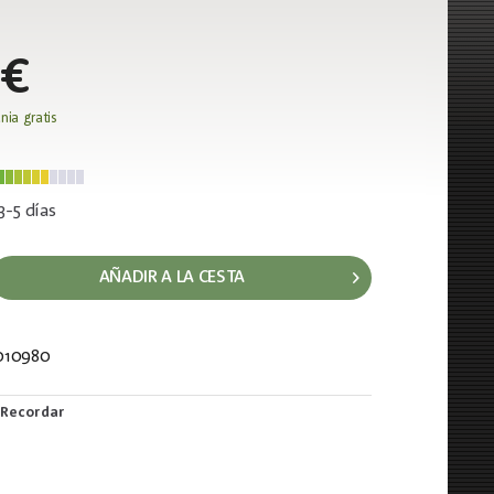
 €
nia gratis
3-5 días
AÑADIR A LA CESTA
010980
393
Recordar