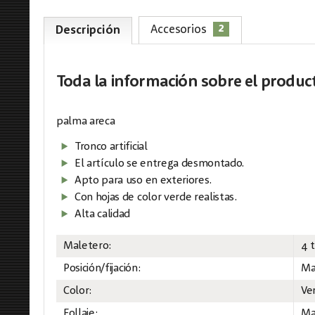
2
Accesorios
Descripción
Toda la información
sobre el produc
palma areca
Tronco artificial
El artículo se entrega desmontado.
Apto para uso en exteriores.
Con hojas de color verde realistas.
Alta calidad
Maletero:
4 t
Posición/fijación:
Ma
Color:
Ve
Follaje:
Ma