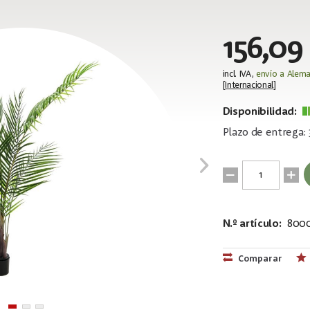
156,09
incl. IVA,
envío a Alema
[
Internacional
]
Disponibilidad:
Plazo de entrega: 
N.º artículo:
800
EAN:
MPN:
4026397510
82509441
Comparar