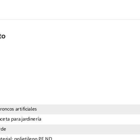
to
roncos artificiales
ceta para jardinería
rde
terial: polietileno PE ND.