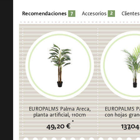
7
2
Recomendaciones
Accesorios
Cliente
EUROPALMS Palma Areca,
EUROPALMS Pa
planta artificial, 110cm
con hojas gran
artificial
*
49,20 €
137,0