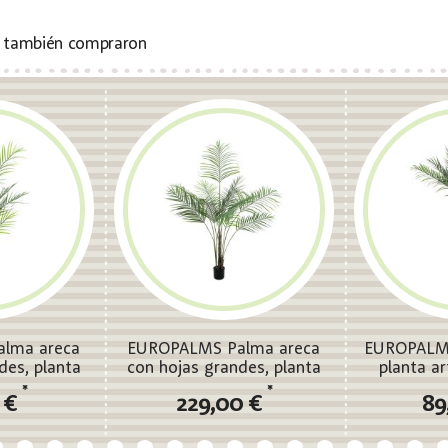
s también compraron
lma areca
EUROPALMS Palma areca
EUROPALMS
des, planta
con hojas grandes, planta
planta ar
, 125cm
artificial, 185cm
*
*
4 €
229,00 €
89