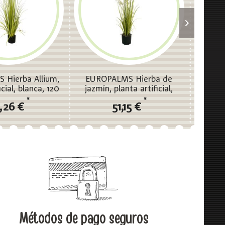
Hierba Allium,
EUROPALMS Hierba de
EUROP
icial, blanca, 120
jazmín, planta artificial,
plant
cm
blanca, 130 cm
*
*
,26 €
51,15 €
Métodos de pago seguros