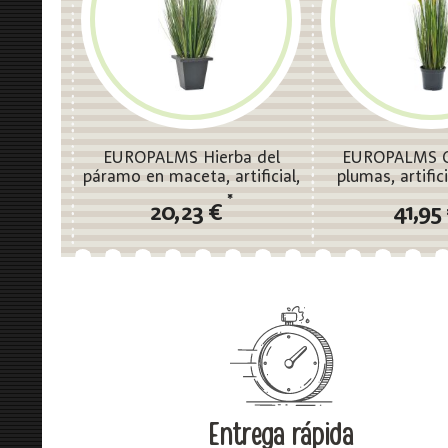
EUROPALMS Hierba del
EUROPALMS C
páramo en maceta, artificial,
plumas, artific
60cm
90c
*
20,23 €
41,95
Entrega rápida