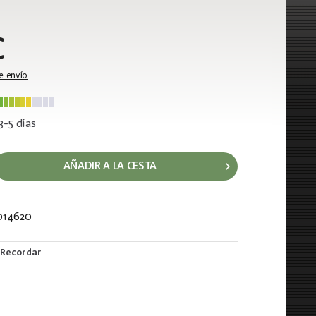
€
e envío
3-5 días
AÑADIR A LA CESTA
014620
847
Recordar