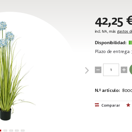
42,25 
incl. IVA, más
gastos d
Disponibilidad:
Plazo de entrega: 
N.º artículo:
800
EAN:
MPN:
4026397679
82600168
Comparar