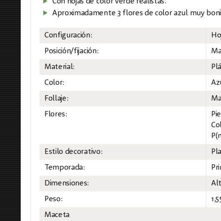
Con hojas de color verde realistas.
Aproximadamente 3 flores de color azul muy boni
Configuración:
Ho
Posición/fijación:
Ma
Material:
Plá
Color:
Az
Follaje:
Mat
Flores:
Pi
Col
P(m
Estilo decorativo:
Pla
Temporada:
Pr
Dimensiones:
Al
Peso:
1,5
Maceta