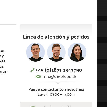
Línea de atención y pedidos
 con
m y
ojas
as.
+49 (0)2871-2347790
rvir
info@dekotopia.de
Puede contactar con nosotros:
Lu-vi:
08:00 – 17:00 h