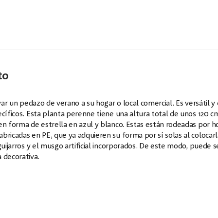
to
var un pedazo de verano a su hogar o local comercial. Es versátil y
ecíficos. Esta planta perenne tiene una altura total de unos 120 c
en forma de estrella en azul y blanco. Estas están rodeadas por h
bricadas en PE, que ya adquieren su forma por sí solas al colocarl
uijarros y el musgo artificial incorporados. De este modo, puede se
 decorativa.