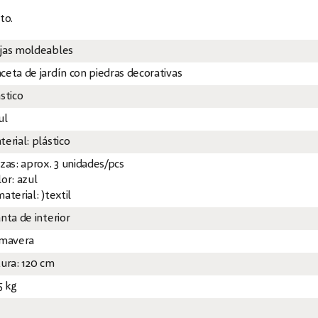
to.
jas moldeables
ceta de jardín con piedras decorativas
stico
ul
erial: plástico
ezas: aprox. 3 unidades/pcs
or: azul
aterial: )textil
nta de interior
imavera
tura: 120 cm
5 kg