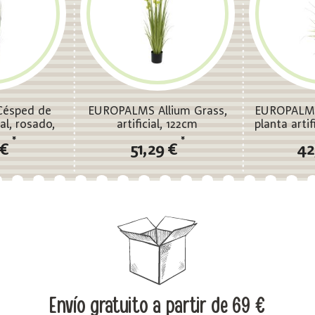
ésped de
EUROPALMS Allium Grass,
EUROPALMS 
ial, rosado,
artificial, 122cm
planta artif
m
*
*
 €
51,29 €
42
Envío gratuito
a partir de 69 €