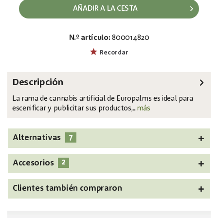
AÑADIR A LA CESTA
N.º artículo:
800014820
EAN:
MPN:
4026397699197
82506699
Recordar
Descripción
La rama de cannabis artificial de Europalms es ideal para
escenificar y publicitar sus productos,...
más
7
Alternativas
2
Accesorios
Clientes también compraron