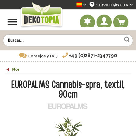
SERVICIO/
AYUDA
Dekotopia spanisch
+49 (0)2871-2347790
Consejos
y FAQ
Flor
EUROPALMS Cannabis-spra, textil,
90cm