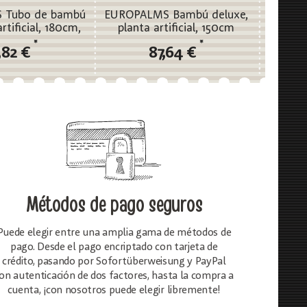
 Tubo de bambú
EUROPALMS Bambú deluxe,
EUROPA
rtificial, 180cm,
planta artificial, 150cm
plant
ixpack
*
*
,82 €
87,64 €
Métodos de pago seguros
Puede elegir entre una amplia gama de métodos de
pago. Desde el pago encriptado con tarjeta de
crédito, pasando por Sofortüberweisung y PayPal
on autenticación de dos factores, hasta la compra a
cuenta, ¡con nosotros puede elegir libremente!