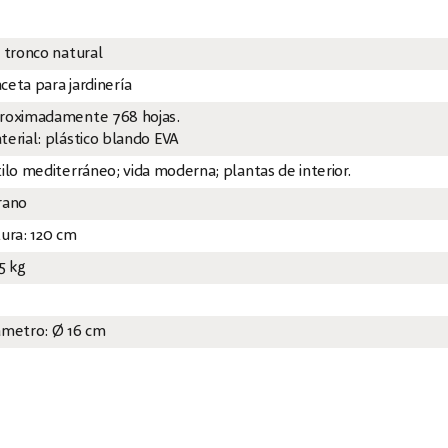
x tronco natural
ceta para jardinería
roximadamente 768 hojas.
terial: plástico blando EVA
tilo mediterráneo; vida moderna; plantas de interior.
rano
tura: 120 cm
5 kg
ámetro: Ø 16 cm