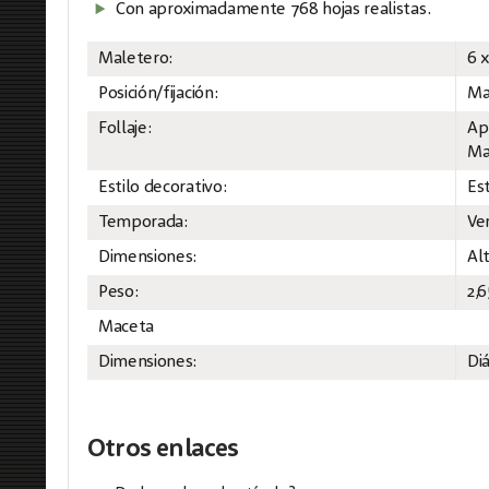
Con aproximadamente 768 hojas realistas.
Maletero:
6 
Posición/fijación:
Ma
Follaje:
Ap
Ma
Estilo decorativo:
Es
Temporada:
Ve
Dimensiones:
Al
Peso:
2,6
Maceta
Dimensiones:
Di
Otros enlaces