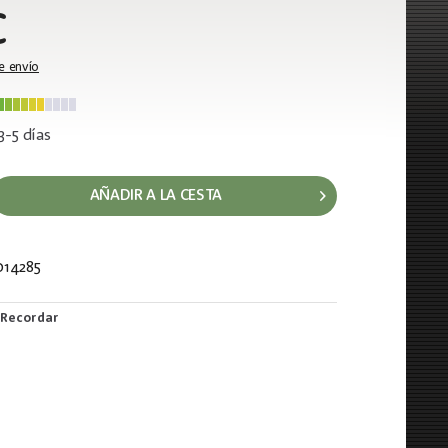
€
e envío
3-5 días
AÑADIR A LA CESTA
14285
790
Recordar