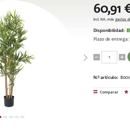
60,91 
incl. IVA, más
gastos d
Disponibilidad:
Plazo de entrega: 
N.º artículo:
8000
EAN:
MPN:
4026397641
82509165
Comparar