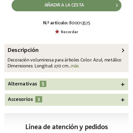
AÑADIR A LA CESTA
N.º artículo:
800013575
EAN:
MPN:
4026397612233
8350054D
Recordar
Descripción
Decoración voluminosa para árboles Color: Azul, metálico
Dimensiones: Longitud: 270 cm...
más
5
Alternativas
3
Accesorios
Línea de atención y pedidos