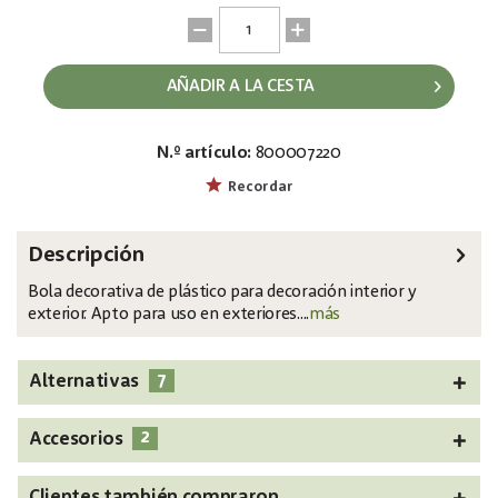
AÑADIR A LA CESTA
N.º artículo:
800007220
EAN:
MPN:
4026397339635
83501264
Recordar
Descripción
Bola decorativa de plástico para decoración interior y
exterior. Apto para uso en exteriores....
más
7
Alternativas
2
Accesorios
Clientes también compraron